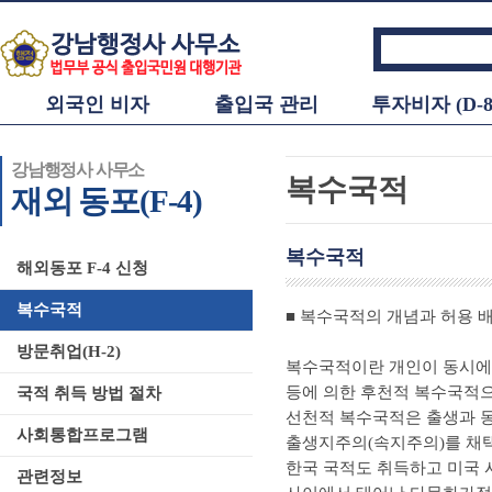
외국인 비자
출입국 관리
투자비자 (D-8
강남행정사 사무소
복수국적
재외 동포(F-4)
복수국적
해외동포 F-4 신청
복수국적
■ 복수국적의 개념과 허용 
방문취업(H-2)
복수국적이란 개인이 동시에 
등에 의한 후천적 복수국적으
국적 취득 방법 절차
선천적 복수국적은 출생과 동
사회통합프로그램
출생지주의(속지주의)를 채택
한국 국적도 취득하고 미국 
관련정보